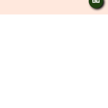
Vous avez besoin de plus d'informations ?
Nous Sommes À Votre
Disposition Pour Répondre À
Toutes Vos Questions
Contactez-nous ou réservez ici